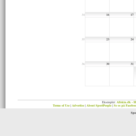
34
16
17
35
23
24
36
30
31
Eksempler:
Allskin.dk - H
Terms of Use
|
Advertise
|
About SportPeople
|
Se os på Facebo
Spo