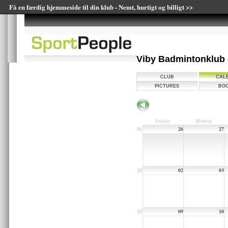
Få en færdig hjemmeside til din klub - Nemt, hurtigt og billigt >>
Viby Badmintonklub
CLUB
CAL
PICTURES
BOO
Sunday
Monday
31
26
27
32
02
03
33
09
10