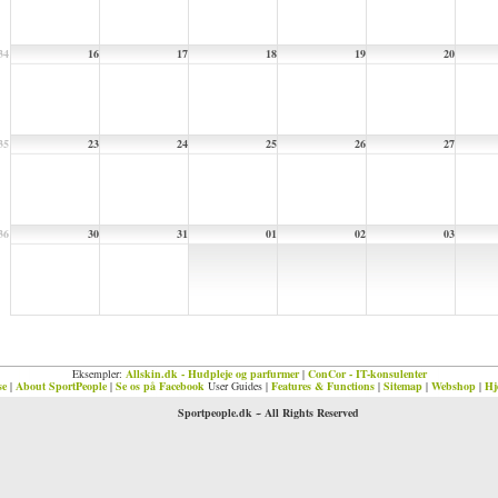
34
16
17
18
19
20
35
23
24
25
26
27
36
30
31
01
02
03
Eksempler:
Allskin.dk - Hudpleje og parfurmer
|
ConCor - IT-konsulenter
se
|
About SportPeople
|
Se os på Facebook
User Guides |
Features & Functions
|
Sitemap
|
Webshop
|
Hj
Sportpeople.dk ~ All Rights Reserved