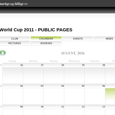
urtigt og billigt >>
World Cup 2011 - PUBLIC PAGES
CLUB
CALENDAR
EVENTS
NEWS
PICTURES
BOOKING
AUGUST, 2026
Sunday
Monday
Tuesday
Wednesday
Thursday
Fr
31
26
27
28
29
30
32
02
03
04
05
06
33
09
10
11
12
13