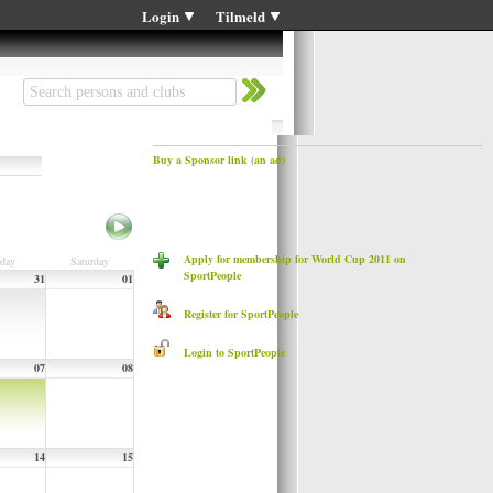
Login
Tilmeld
Buy a Sponsor link (an ad)
Apply for membership for World Cup 2011 on
iday
Saturday
SportPeople
31
01
Register for SportPeople
Login to SportPeople
07
08
14
15