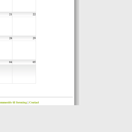
21
22
28
29
04
05
emmeside til forening
|
Contact