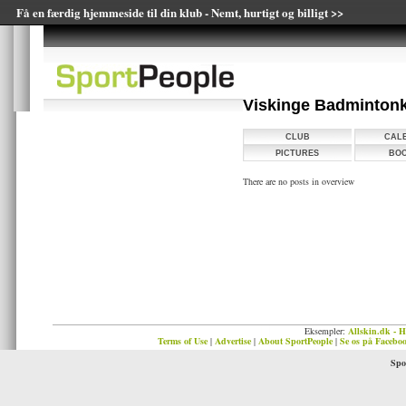
Få en færdig hjemmeside til din klub - Nemt, hurtigt og billigt >>
Viskinge Badminton
CLUB
CAL
PICTURES
BOO
There are no posts in overview
Eksempler:
Allskin.dk - H
Terms of Use
|
Advertise
|
About SportPeople
|
Se os på Facebo
Spo