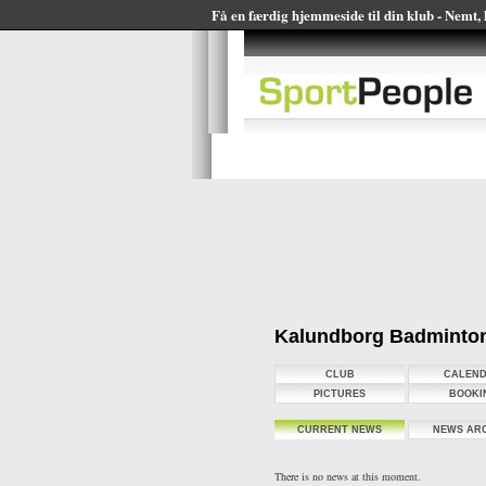
Få en færdig hjemmeside til din klub - Nemt, h
Kalundborg Badminto
CLUB
CALEN
PICTURES
BOOKI
CURRENT NEWS
NEWS AR
There is no news at this moment.