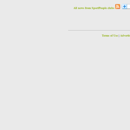
All news from SportPeople clubs
Terms of Use
|
Adverti