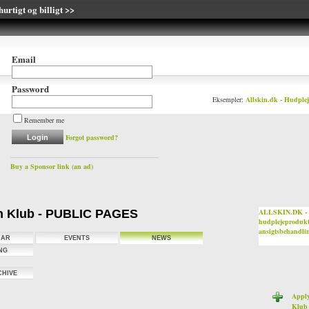
urtigt og billigt >>
Email
Password
Eksempler:
Allskin.dk - Hudplej
Remember me
Forgot password?
Buy a Sponsor link (an ad)
n Klub - PUBLIC PAGES
ALLSKIN.DK - N
hudplejeprodukt
ansigtsbehandli
Buy a Spons
DAR
EVENTS
NEWS
NG
CHIVE
Apply
Klub 