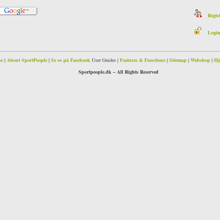
Registe
Login t
se
|
About SportPeople
|
Se os på Facebook
User Guides |
Features & Functions
|
Sitemap
|
Webshop
|
Hj
Sportpeople.dk ~ All Rights Reserved