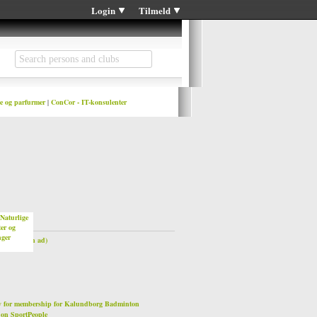
Login
Tilmeld
e og parfurmer
|
ConCor - IT-konsulenter
aturlige
er og
nger
or link (an ad)
 for membership for Kalundborg Badminton
on SportPeople