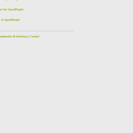
r for SportPeople
o SportPeople
emmeside til forening
|
Contact